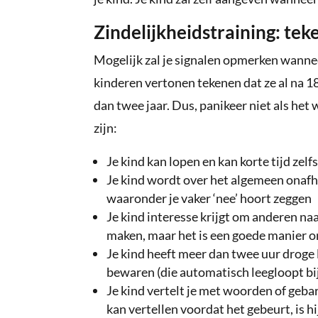
Zindelijkheidstraining: teke
Mogelijk zal je signalen opmerken wanne
kinderen vertonen tekenen dat ze al na 1
dan twee jaar. Dus, panikeer niet als het
zijn:
Je kind kan lopen en kan korte tijd zelf
Je kind wordt over het algemeen onafha
waaronder je vaker ‘nee’ hoort zeggen
Je kind interesse krijgt om anderen naa
maken, maar het is een goede manier o
Je kind heeft meer dan twee uur droge lui
bewaren (die automatisch leegloopt bi
Je kind vertelt je met woorden of gebare
kan vertellen voordat het gebeurt, is hij