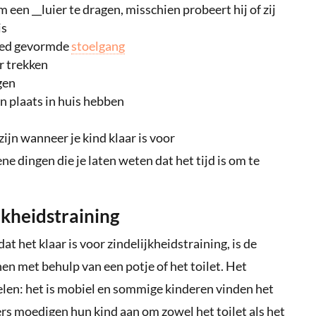
m een __luier te dragen, misschien probeert hij of zij
is
goed gevormde
stoelgang
er trekken
gen
un plaats in huis hebben
ijn wanneer je kind klaar is voor
ene dingen die je laten weten dat het tijd is om te
jkheidstraining
at het klaar is voor zindelijkheidstraining, is de
inen met behulp van een potje of het toilet. Het
elen: het is mobiel en sommige kinderen vinden het
rs moedigen hun kind aan om zowel het toilet als het