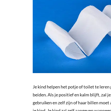
Je kind helpen het potje of toilet te lere
beiden. Als je positief en kalm blijft, zal 
gebruiken en zelf zijn of haar billen moe
je kind. Je kind zal zelf aangeven wanneer 