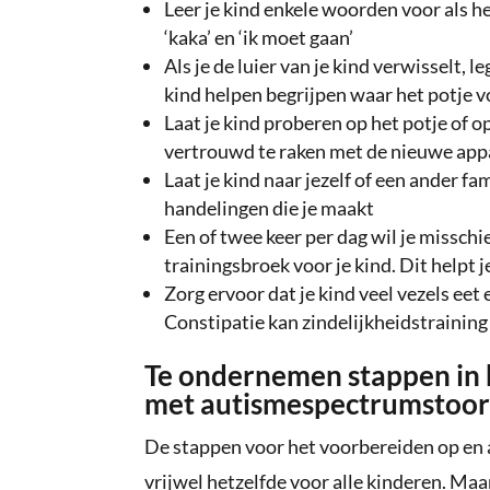
Leer je kind enkele woorden voor als het
‘kaka’ en ‘ik moet gaan’
Als je de luier van je kind verwisselt, le
kind helpen begrijpen waar het potje v
Laat je kind proberen op het potje of o
vertrouwd te raken met de nieuwe app
Laat je kind naar jezelf of een ander fam
handelingen die je maakt
Een of twee keer per dag wil je missch
trainingsbroek voor je kind. Dit helpt 
Zorg ervoor dat je kind veel vezels eet e
Constipatie kan zindelijkheidstraining
Te ondernemen stappen in 
met autismespectrumstoorni
De stappen voor het voorbereiden op en a
vrijwel hetzelfde voor alle kinderen. M