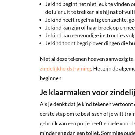
Je kind begint het niet leuk te vinden o
de luier uit te trekken als hij nat of vuil 
Je kind heeft regelmatig een zachte, 
Je kind kan zijn of haar broek op en ne
Je kind kan eenvoudige instructies vol
Je kind toont begrip over dingen die h
Niet al deze tekenen hoeven aanwezig te z
zindelijkheidstraining
. Het zijn de algem
beginnen.
Je klaarmaken voor zindeli
Als je denkt dat je kind tekenen vertoont d
eerste stap om te beslissen of je wilt tra
gebruik van een potje heeft enkele voord
minder eng dan een toilet. Sommige oude