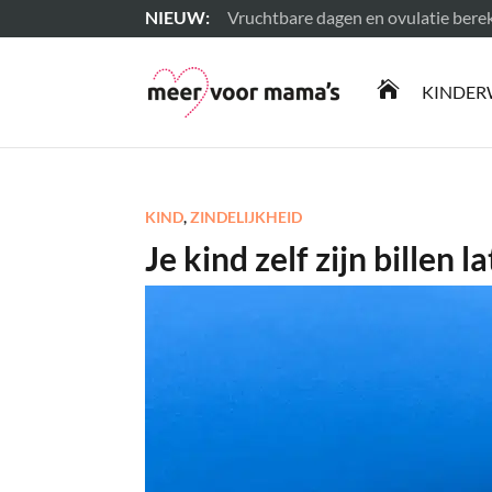
Vruchtbare dagen en ovulatie ber
Lees meer

KINDER
KIND
,
ZINDELIJKHEID
Je kind zelf zijn billen 