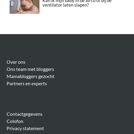
Kan ik mijn baby in de airco of bij de
ventilator laten slapen?
Over Meer Voor Mama’s
Over ons
Ons team met bloggers
Mamabloggers gezocht
Partners en experts
Algemeen
Contactgegevens
Colofon
Privacy statement