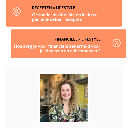
RECEPTEN
•
LIFESTYLE
@
Gezonde, makkelijke en lekkere
pannenkoeken recepten
FINANCIEEL
•
LIFESTYLE
A
Hoe zorg je voor financiële zekerheid voor
je kinderen en nabestaanden?