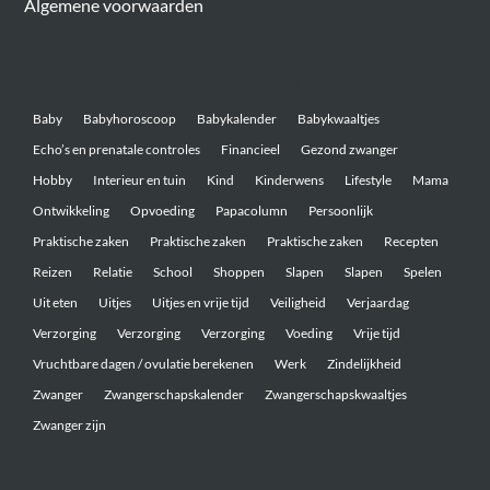
Algemene voorwaarden
Belangrijke onderwerpen
Baby
Babyhoroscoop
Babykalender
Babykwaaltjes
Echo’s en prenatale controles
Financieel
Gezond zwanger
Hobby
Interieur en tuin
Kind
Kinderwens
Lifestyle
Mama
Ontwikkeling
Opvoeding
Papacolumn
Persoonlijk
Praktische zaken
Praktische zaken
Praktische zaken
Recepten
Reizen
Relatie
School
Shoppen
Slapen
Slapen
Spelen
Uit eten
Uitjes
Uitjes en vrije tijd
Veiligheid
Verjaardag
Verzorging
Verzorging
Verzorging
Voeding
Vrije tijd
Vruchtbare dagen / ovulatie berekenen
Werk
Zindelijkheid
Zwanger
Zwangerschapskalender
Zwangerschapskwaaltjes
Zwanger zijn