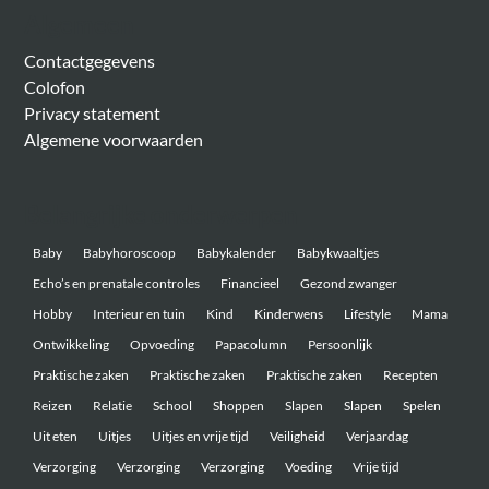
Algemeen
Contactgegevens
Colofon
Privacy statement
Algemene voorwaarden
Belangrijke onderwerpen
Baby
Babyhoroscoop
Babykalender
Babykwaaltjes
Echo’s en prenatale controles
Financieel
Gezond zwanger
Hobby
Interieur en tuin
Kind
Kinderwens
Lifestyle
Mama
Ontwikkeling
Opvoeding
Papacolumn
Persoonlijk
Praktische zaken
Praktische zaken
Praktische zaken
Recepten
Reizen
Relatie
School
Shoppen
Slapen
Slapen
Spelen
Uit eten
Uitjes
Uitjes en vrije tijd
Veiligheid
Verjaardag
Verzorging
Verzorging
Verzorging
Voeding
Vrije tijd