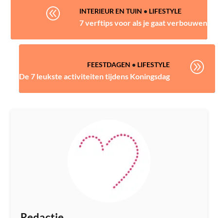
@
INTERIEUR EN TUIN
•
LIFESTYLE
7 verftips voor als je gaat verbouwen
A
FEESTDAGEN
•
LIFESTYLE
De 7 leukste activiteiten tijdens Koningsdag
Redactie