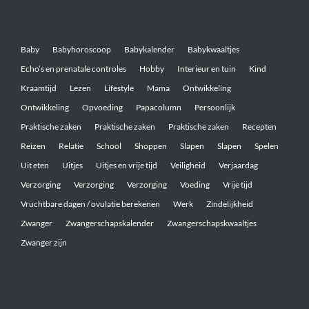
Belangrijke onderwerpen
Baby
Babyhoroscoop
Babykalender
Babykwaaltjes
Echo’s en prenatale controles
Hobby
Interieur en tuin
Kind
Kraamtijd
Lezen
Lifestyle
Mama
Ontwikkeling
Ontwikkeling
Opvoeding
Papacolumn
Persoonlijk
Praktische zaken
Praktische zaken
Praktische zaken
Recepten
Reizen
Relatie
School
Shoppen
Slapen
Slapen
Spelen
Uit eten
Uitjes
Uitjes en vrije tijd
Veiligheid
Verjaardag
Verzorging
Verzorging
Verzorging
Voeding
Vrije tijd
Vruchtbare dagen / ovulatie berekenen
Werk
Zindelijkheid
Zwanger
Zwangerschapskalender
Zwangerschapskwaaltjes
Zwanger zijn