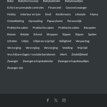
Baby
Babyhoroscoop
Babykalender
Babykwaaltjes
Echo’s en prenatale controles
Financieel
Gezond zwanger
Hobby
Interieur en tuin
Kind
Kinderwens
Lifestyle
Mama
Ontwikkeling
Opvoeding
Papacolumn
Persoonlijk
Praktische zaken
Praktische zaken
Praktische zaken
Recepten
Reizen
Relatie
School
Shoppen
Slapen
Slapen
Spelen
Uit eten
Uitjes
Uitjes en vrije tijd
Veiligheid
Verjaardag
Verzorging
Verzorging
Verzorging
Voeding
Vrije tijd
Vruchtbare dagen / ovulatie berekenen
Werk
Zindelijkheid
Zwanger
Zwangerschapskalender
Zwangerschapskwaaltjes
Zwanger zijn