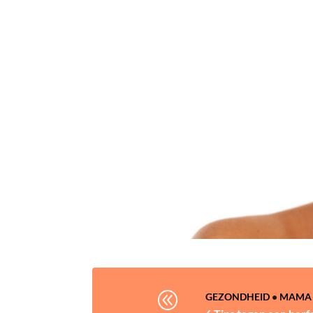
@
GEZONDHEID
•
MAMA