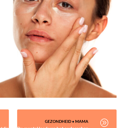
A
GEZONDHEID
•
MAMA