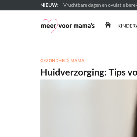
Vruchtbare dagen en ovulatie ber
Lees meer

KINDER
GEZONDHEID
,
MAMA
Huidverzorging: Tips v