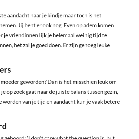
ste aandacht naar je kindje maar toch is het
e nemen. Jij bent er ook nog. Even op adem komen
 je vriendinnen lijk je helemaal weinig tijd te
nnen, het zal je goed doen. Er zijn genoeg leuke
ers
n moeder geworden? Dan is het misschien leuk om
e op zoek gaat naar de juiste balans tussen gezin,
e worden van je tijd en aandacht kun je vaak betere
.
rd
 gehoord: ‘I don’t care what the question is, but