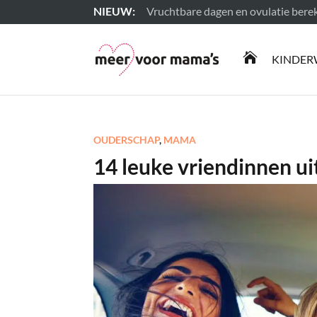
Vruchtbare dagen en ovulatie ber
Lees meer

KINDER
OUDERSCHAP
,
MAMA
14 leuke vriendinnen ui