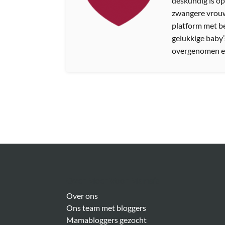
deskundig is op
zwangere vrouw
platform met b
gelukkige baby’
overgenomen e
Over Meer Voor Mama’s
Over ons
Ons team met bloggers
Mamabloggers gezocht