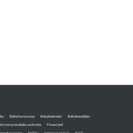
langrijke onderwerpen
by
Babyhoroscoop
Babykalender
Babykwaaltjes
ho’s en prenatale controles
Financieel
zond zwanger
Hobby
Interieur en tuin
Kind