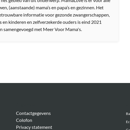
 het gebied van dit onderwerp. MamaLove is er voor alle
en, (aanstaande) mama’s en papa’s en gezinnen. Het
etrouwbare informatie voor gezonde zwangerschappen,
s en kinderen en zelfverzekerde ouders is eind 2021
n samengevoegd met Meer Voor Mama's.
Algemeen
Be
Contactgegevens
Ba
Colofon
Ec
Privacy statement
Ge