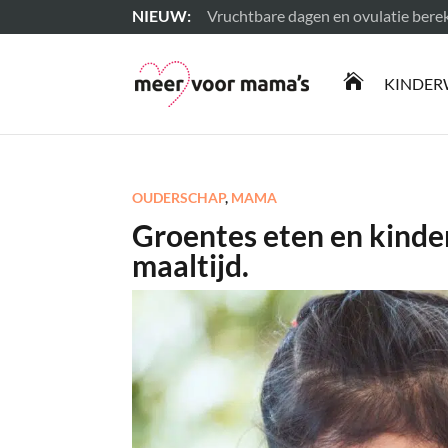
Vruchtbare dagen en ovulatie ber
Lees meer

KINDER
OUDERSCHAP
,
MAMA
Groentes eten en kinder
maaltijd.