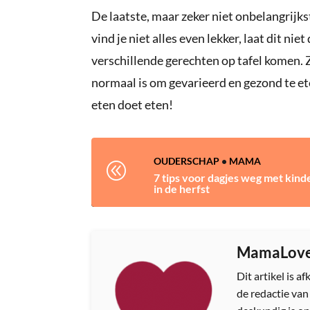
De laatste, maar zeker niet onbelangrijkst
vind je niet alles even lekker, laat dit nie
verschillende gerechten op tafel komen. Z
normaal is om gevarieerd en gezond te ete
eten doet eten!
OUDERSCHAP
•
MAMA
@
7 tips voor dagjes weg met kind
in de herfst
MamaLov
Dit artikel is 
de redactie va