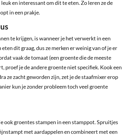
leuk en interessant om dit te eten. Zo leren ze de
opt in een prakje.
aus
en te krijgen, is wanneer je het verwerkt in een
 eten dit graag, dus ze merken er weinig van of je er
ordat vaak de tomaat (een groente die de meeste
, proef je de andere groente niet specifiek. Kook een
ra ze zacht geworden zijn, zet je de staafmixer erop
 manier kun je zonder probleem toch veel groente
je ook groentes stampen in een stamppot. Spruitjes
e fijnstampt met aardappelen en combineert met een