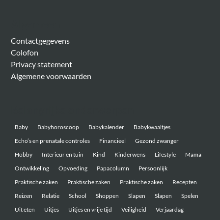
Algemeen
Contactgegevens
Colofon
Privacy statement
Algemene voorwaarden
Belangrijke onderwerpen
Baby
Babyhoroscoop
Babykalender
Babykwaaltjes
Echo’s en prenatale controles
Financieel
Gezond zwanger
Hobby
Interieur en tuin
Kind
Kinderwens
Lifestyle
Mama
Ontwikkeling
Opvoeding
Papacolumn
Persoonlijk
Praktische zaken
Praktische zaken
Praktische zaken
Recepten
Reizen
Relatie
School
Shoppen
Slapen
Slapen
Spelen
Uit eten
Uitjes
Uitjes en vrije tijd
Veiligheid
Verjaardag