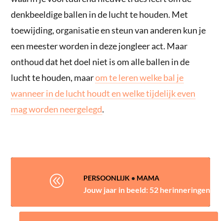
denkbeeldige ballen in de lucht te houden. Met
toewijding, organisatie en steun van anderen kun je
een meester worden in deze jongleer act. Maar
onthoud dat het doel niet is om alle ballen in de
lucht te houden, maar
om te leren welke bal je
wanneer in de lucht houdt en welke tijdelijk even
mag worden neergelegd
.
@
PERSOONLIJK
•
MAMA
Jouw jaar in beeld: 52 herinneringen