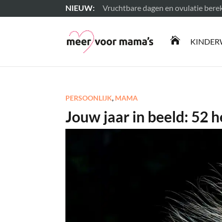
Vruchtbare dagen en ovulatie ber
Lees meer

KINDER
PERSOONLIJK
,
MAMA
Jouw jaar in beeld: 52 