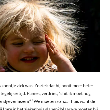
oontje ziek was. Zo ziek dat hij nooit meer beter
gelijkertijd. Paniek, verdriet, “shit ik moet nog
iendje verliezen?” “We moeten zo naar huis want de
ij Imre in het ziekenhuis slapen? Maar we moeten bij