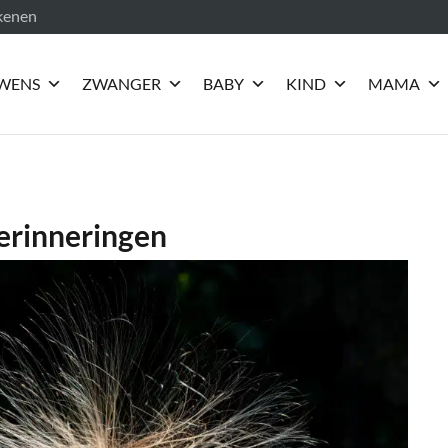
ekenen
WENS
ZWANGER
BABY
KIND
MAMA
herinneringen