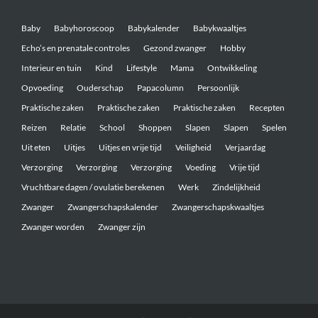
Belangrijke onderwerpen
Baby
Babyhoroscoop
Babykalender
Babykwaaltjes
Echo’s en prenatale controles
Gezond zwanger
Hobby
Interieur en tuin
Kind
Lifestyle
Mama
Ontwikkeling
Opvoeding
Ouderschap
Papacolumn
Persoonlijk
Praktische zaken
Praktische zaken
Praktische zaken
Recepten
Reizen
Relatie
School
Shoppen
Slapen
Slapen
Spelen
Uit eten
Uitjes
Uitjes en vrije tijd
Veiligheid
Verjaardag
Verzorging
Verzorging
Verzorging
Voeding
Vrije tijd
Vruchtbare dagen / ovulatie berekenen
Werk
Zindelijkheid
Zwanger
Zwangerschapskalender
Zwangerschapskwaaltjes
Zwanger worden
Zwanger zijn