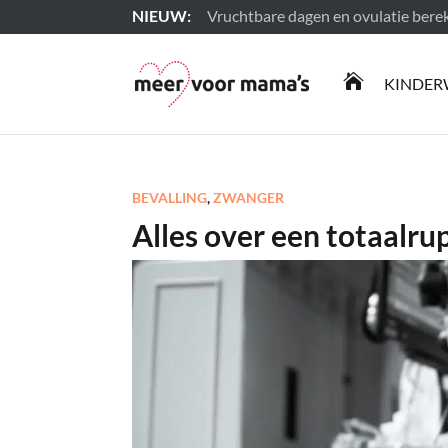
Vruchtbare dagen en ovulatie ber
Lees meer

KINDER
BEVALLING
,
ZWANGER
Alles over een totaalrup