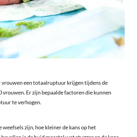
t vrouwen een totaalruptuur krijgen tijdens de
00 vrouwen. Er zijn bepaalde factoren die kunnen
ptuur te verhogen.
weefsels zijn, hoe kleiner de kans op het
t bevallen is de huid meestal wat stugger en de kans