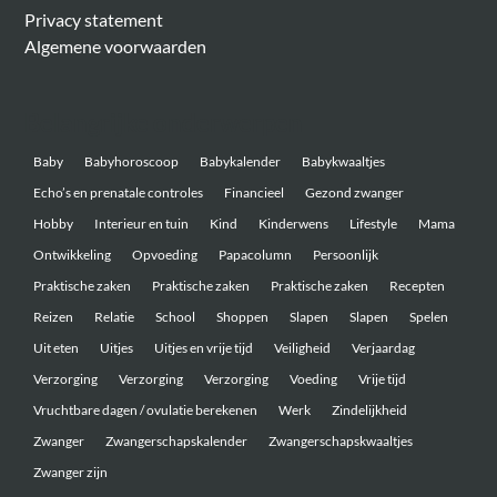
Privacy statement
Algemene voorwaarden
Belangrijke onderwerpen
Baby
Babyhoroscoop
Babykalender
Babykwaaltjes
Echo’s en prenatale controles
Financieel
Gezond zwanger
Hobby
Interieur en tuin
Kind
Kinderwens
Lifestyle
Mama
Ontwikkeling
Opvoeding
Papacolumn
Persoonlijk
Praktische zaken
Praktische zaken
Praktische zaken
Recepten
Reizen
Relatie
School
Shoppen
Slapen
Slapen
Spelen
Uit eten
Uitjes
Uitjes en vrije tijd
Veiligheid
Verjaardag
Verzorging
Verzorging
Verzorging
Voeding
Vrije tijd
Vruchtbare dagen / ovulatie berekenen
Werk
Zindelijkheid
Zwanger
Zwangerschapskalender
Zwangerschapskwaaltjes
Zwanger zijn