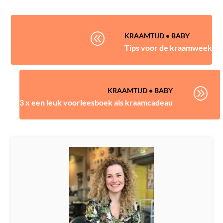
@
KRAAMTIJD
•
BABY
Tips voor de kraamweek
A
KRAAMTIJD
•
BABY
3 x een leuk voorleesboek als kraamcadeau