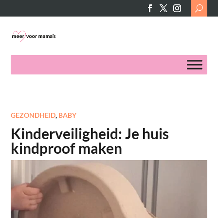
Search
for:
GEZONDHEID
,
BABY
Kinderveiligheid: Je huis
kindproof maken