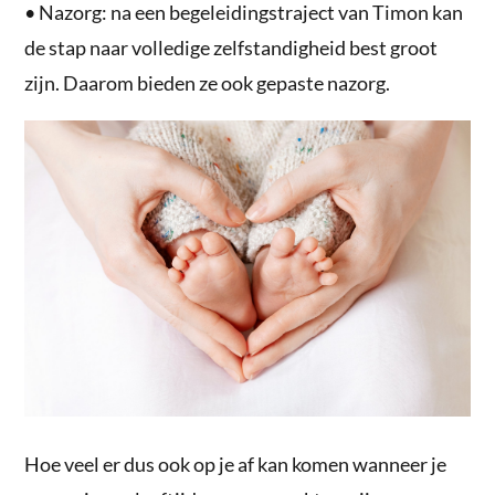
• Nazorg: na een begeleidingstraject van Timon kan
de stap naar volledige zelfstandigheid best groot
zijn. Daarom bieden ze ook gepaste nazorg.
Hoe veel er dus ook op je af kan komen wanneer je