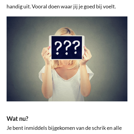
handig uit. Vooral doen waar jij je goed bij voelt.
Wat nu?
Je bent inmiddels bijgekomen van de schrik en alle