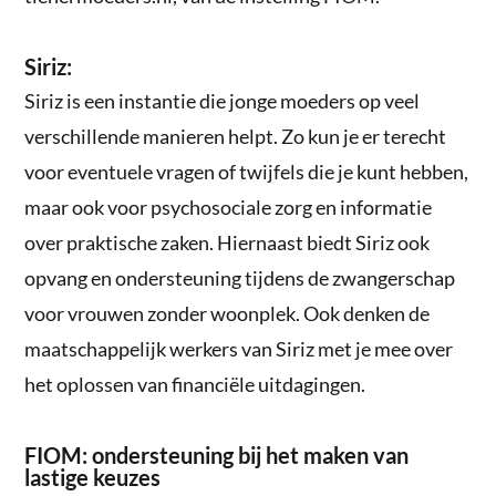
Siriz:
Siriz is een instantie die jonge moeders op veel
verschillende manieren helpt. Zo kun je er terecht
voor eventuele vragen of twijfels die je kunt hebben,
maar ook voor psychosociale zorg en informatie
over praktische zaken. Hiernaast biedt Siriz ook
opvang en ondersteuning tijdens de zwangerschap
voor vrouwen zonder woonplek. Ook denken de
maatschappelijk werkers van Siriz met je mee over
het oplossen van financiële uitdagingen.
FIOM: ondersteuning bij het maken van
lastige keuzes