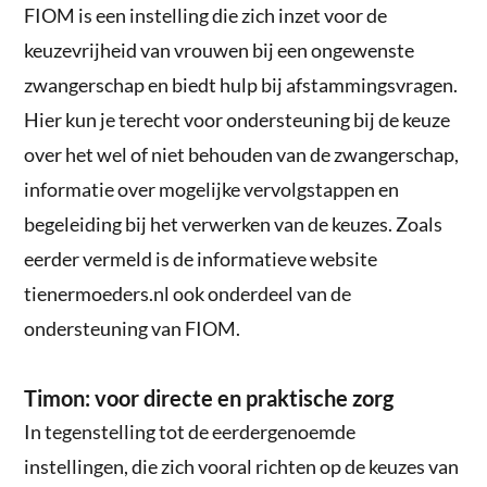
FIOM is een instelling die zich inzet voor de
keuzevrijheid van vrouwen bij een ongewenste
zwangerschap en biedt hulp bij afstammingsvragen.
Hier kun je terecht voor ondersteuning bij de keuze
over het wel of niet behouden van de zwangerschap,
informatie over mogelijke vervolgstappen en
begeleiding bij het verwerken van de keuzes. Zoals
eerder vermeld is de informatieve website
tienermoeders.nl ook onderdeel van de
ondersteuning van FIOM.
Timon: voor directe en praktische zorg
In tegenstelling tot de eerdergenoemde
instellingen, die zich vooral richten op de keuzes van