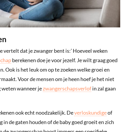
en
 je vertelt dat je zwanger bent is:’ Hoeveel weken
schap
berekenen doe je voor jezelf. Je wilt graag goed
an. Ook is het leuk om op te zoeken welke groei en
rmaakt. Voor de mensen om je heen hoef je het niet
ag weten wanneer je
zwangerschapsverlof
in zal gaan
ekenen ook echt noodzakelijk. De
verloskundige
of
in de gaten houden of de baby goed groeit en zich
 in de zwangerschap hoort immers een specifieke