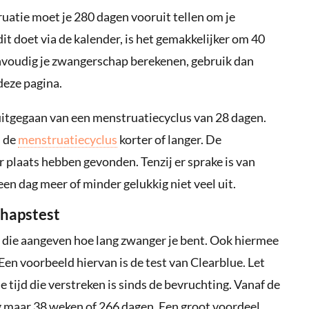
ruatie moet je 280 dagen vooruit tellen om je
it doet via de kalender, is het gemakkelijker om 40
eenvoudig je zwangerschap berekenen, gebruik dan
deze pagina.
 uitgegaan van een menstruatiecyclus van 28 dagen.
s de
menstruatiecyclus
korter of langer. De
r plaats hebben gevonden. Tenzij er sprake is van
en dag meer of minder gelukkig niet veel uit.
hapstest
 die aangeven hoe lang zwanger je bent. Ook hiermee
en voorbeeld hiervan is de test van Clearblue. Let
de tijd die verstreken is sinds de bevruchting. Vanaf de
 maar 38 weken of 266 dagen. Een groot voordeel