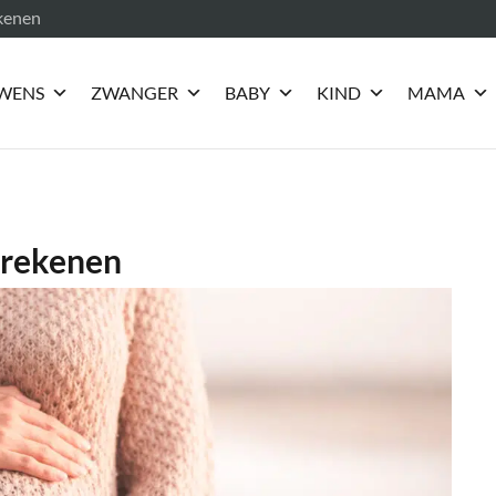
ekenen
WENS
ZWANGER
BABY
KIND
MAMA
erekenen