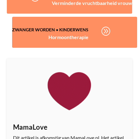
Verminderde vruchtbaarheid vrouw
A
ZWANGER WORDEN
•
KINDERWENS
Hormoontherapie
MamaLove
Dit artikel is afkomstig van MamaLove.nl. Het artikel