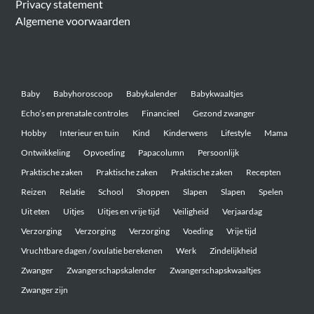
Privacy statement
Algemene voorwaarden
Belangrijke onderwerpen
Baby
Babyhoroscoop
Babykalender
Babykwaaltjes
Echo’s en prenatale controles
Financieel
Gezond zwanger
Hobby
Interieur en tuin
Kind
Kinderwens
Lifestyle
Mama
Ontwikkeling
Opvoeding
Papacolumn
Persoonlijk
Praktische zaken
Praktische zaken
Praktische zaken
Recepten
Reizen
Relatie
School
Shoppen
Slapen
Slapen
Spelen
Uit eten
Uitjes
Uitjes en vrije tijd
Veiligheid
Verjaardag
Verzorging
Verzorging
Verzorging
Voeding
Vrije tijd
Vruchtbare dagen / ovulatie berekenen
Werk
Zindelijkheid
Zwanger
Zwangerschapskalender
Zwangerschapskwaaltjes
Zwanger zijn