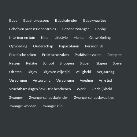
Belangrijke onderwerpen
Baby
Babyhoroscoop
Babykalender
Babykwaaltjes
Echo’s en prenatale controles
Gezond zwanger
Hobby
Interieur en tuin
Kind
Lifestyle
Mama
Ontwikkeling
Opvoeding
Ouderschap
Papacolumn
Persoonlijk
Praktische zaken
Praktische zaken
Praktische zaken
Recepten
Reizen
Relatie
School
Shoppen
Slapen
Slapen
Spelen
Uit eten
Uitjes
Uitjes en vrije tijd
Veiligheid
Verjaardag
Verzorging
Verzorging
Verzorging
Voeding
Vrije tijd
Vruchtbare dagen / ovulatie berekenen
Werk
Zindelijkheid
Zwanger
Zwangerschapskalender
Zwangerschapskwaaltjes
Zwanger worden
Zwanger zijn