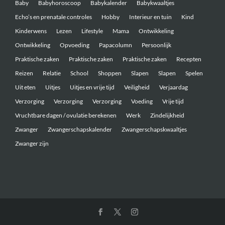
Baby
Babyhoroscoop
Babykalender
Babykwaaltjes
Echo’s en prenatale controles
Hobby
Interieur en tuin
Kind
Kinderwens
Lezen
Lifestyle
Mama
Ontwikkeling
Ontwikkeling
Opvoeding
Papacolumn
Persoonlijk
Praktische zaken
Praktische zaken
Praktische zaken
Recepten
Reizen
Relatie
School
Shoppen
Slapen
Slapen
Spelen
Uit eten
Uitjes
Uitjes en vrije tijd
Veiligheid
Verjaardag
Verzorging
Verzorging
Verzorging
Voeding
Vrije tijd
Vruchtbare dagen / ovulatie berekenen
Werk
Zindelijkheid
Zwanger
Zwangerschapskalender
Zwangerschapskwaaltjes
Zwanger zijn