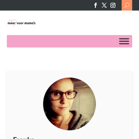
Search
for: