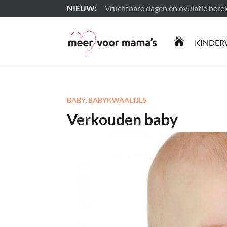
Vruchtbare dagen en ovulatie ber
Lees meer

KINDER
BABY
,
BABYKWAALTJES
Verkouden baby