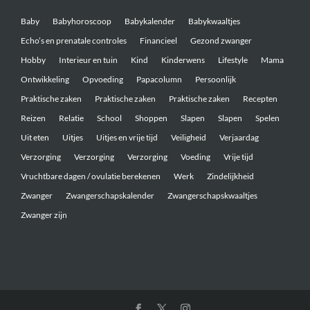
Baby
Babyhoroscoop
Babykalender
Babykwaaltjes
Echo’s en prenatale controles
Financieel
Gezond zwanger
Hobby
Interieur en tuin
Kind
Kinderwens
Lifestyle
Mama
Ontwikkeling
Opvoeding
Papacolumn
Persoonlijk
Praktische zaken
Praktische zaken
Praktische zaken
Recepten
Reizen
Relatie
School
Shoppen
Slapen
Slapen
Spelen
Uit eten
Uitjes
Uitjes en vrije tijd
Veiligheid
Verjaardag
Verzorging
Verzorging
Verzorging
Voeding
Vrije tijd
Vruchtbare dagen / ovulatie berekenen
Werk
Zindelijkheid
Zwanger
Zwangerschapskalender
Zwangerschapskwaaltjes
Zwanger zijn