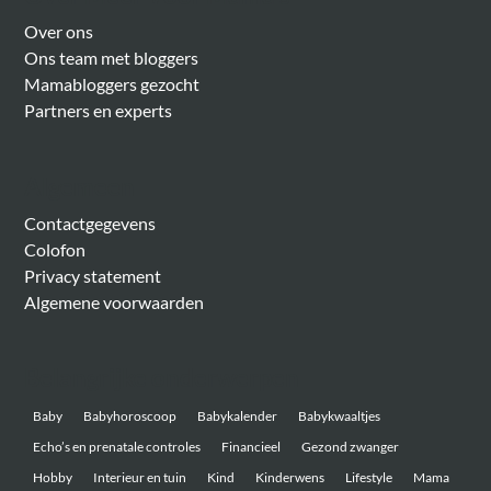
Over ons
Ons team met bloggers
Mamabloggers gezocht
Partners en experts
Algemeen
Contactgegevens
Colofon
Privacy statement
Algemene voorwaarden
Belangrijke onderwerpen
Baby
Babyhoroscoop
Babykalender
Babykwaaltjes
Echo’s en prenatale controles
Financieel
Gezond zwanger
Hobby
Interieur en tuin
Kind
Kinderwens
Lifestyle
Mama