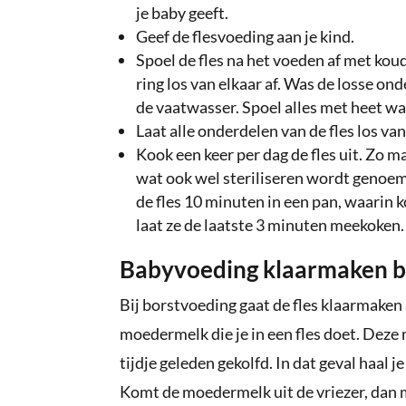
je baby geeft.
Geef de flesvoeding aan je kind.
Spoel de fles na het voeden af met koud
ring los van elkaar af. Was de losse o
de vaatwasser. Spoel alles met heet wa
Laat alle onderdelen van de fles los v
Kook een keer per dag de fles uit. Zo 
wat ook wel steriliseren wordt genoemd,
de fles 10 minuten in een pan, waarin k
laat ze de laatste 3 minuten meekoken.
Babyvoeding klaarmaken bi
Bij borstvoeding gaat de fles klaarmaken
moedermelk die je in een fles doet. Deze
tijdje geleden gekolfd. In dat geval haal j
Komt de moedermelk uit de vriezer, dan m