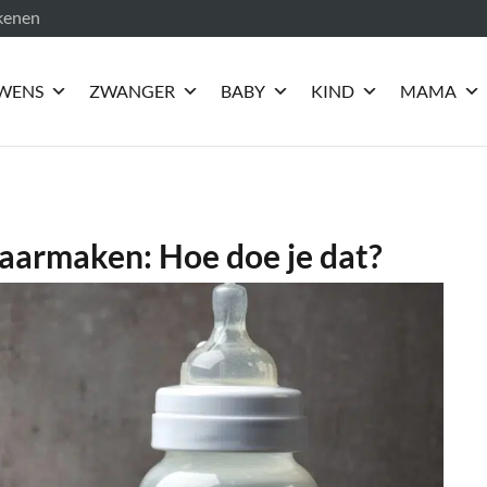
ekenen
WENS
ZWANGER
BABY
KIND
MAMA
laarmaken: Hoe doe je dat?