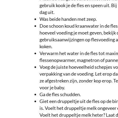
gebruik kook je de fles en speen uit. Bi
dag uit.
Was beide handen met zeep.
Doe schoon koud kraanwater in de fles
hoeveel voeding je moet geven, bekijk
gebruiksaanwijzingen op flesvoeding a
koken.
Verwarm het water in de fles tot maxim
flessenopwarmer, magnetron of pannet
Voeg de juiste hoeveelheid schepjes voe
verpakking van de voeding. Let erop dat
ze afgestreken zijn, zonder kop erop. T
voor je baby.
Ga de fles schudden.
Giet een druppeltje uit de fles op de 
is. Voelt het druppeltje melk ongeveer
Voelt het druppeltje melk heter? Laat 