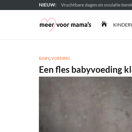
Vruchtbare dagen en ovulatie ber
Lees meer

KINDER
BABY
,
VOEDING
Een fles babyvoeding k