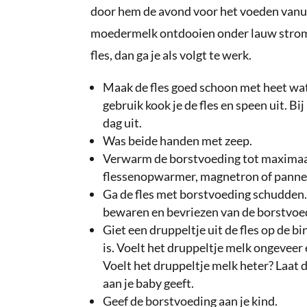
door hem de avond voor het voeden vanuit 
moedermelk ontdooien onder lauw strome
fles, dan ga je als volgt te werk.
Maak de fles goed schoon met heet wate
gebruik kook je de fles en speen uit. Bi
dag uit.
Was beide handen met zeep.
Verwarm de borstvoeding tot maximaal
flessenopwarmer, magnetron of pannet
Ga de fles met borstvoeding schudden.
bewaren en bevriezen van de borstvoed
Giet een druppeltje uit de fles op de 
is. Voelt het druppeltje melk ongeveer
Voelt het druppeltje melk heter? Laat 
aan je baby geeft.
Geef de borstvoeding aan je kind.