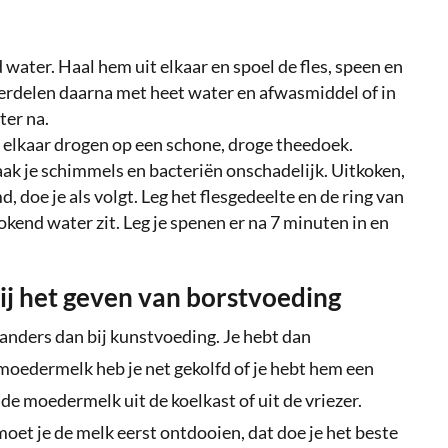
 water. Haal hem uit elkaar en spoel de fles, speen en
nderdelen daarna met heet water en afwasmiddel of in
ter na.
an elkaar drogen op een schone, droge theedoek.
maak je schimmels en bacteriën onschadelijk. Uitkoken,
 doe je als volgt. Leg het flesgedeelte en de ring van
okend water zit. Leg je spenen er na 7 minuten in en
j het geven van borstvoeding
 anders dan bij kunstvoeding. Je hebt dan
 moedermelk heb je net gekolfd of je hebt hem een
e de moedermelk uit de koelkast of uit de vriezer.
oet je de melk eerst ontdooien, dat doe je het beste