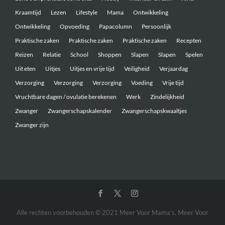
Kraamtijd
Lezen
Lifestyle
Mama
Ontwikkeling
Ontwikkeling
Opvoeding
Papacolumn
Persoonlijk
Praktische zaken
Praktische zaken
Praktische zaken
Recepten
Reizen
Relatie
School
Shoppen
Slapen
Slapen
Spelen
Uit eten
Uitjes
Uitjes en vrije tijd
Veiligheid
Verjaardag
Verzorging
Verzorging
Verzorging
Voeding
Vrije tijd
Vruchtbare dagen / ovulatie berekenen
Werk
Zindelijkheid
Zwanger
Zwangerschapskalender
Zwangerschapskwaaltjes
Zwanger zijn
Alle rechten voorbehouden © 2021 Meer Voor Mama’s. Meer Voor