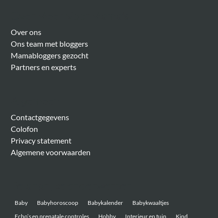
Over Meer Voor Mama’s
Over ons
Ons team met bloggers
Mamabloggers gezocht
Partners en experts
Algemeen
Contactgegevens
Colofon
Privacy statement
Algemene voorwaarden
Belangrijke onderwerpen
Baby
Babyhoroscoop
Babykalender
Babykwaaltjes
Echo’s en prenatale controles
Hobby
Interieur en tuin
Kind