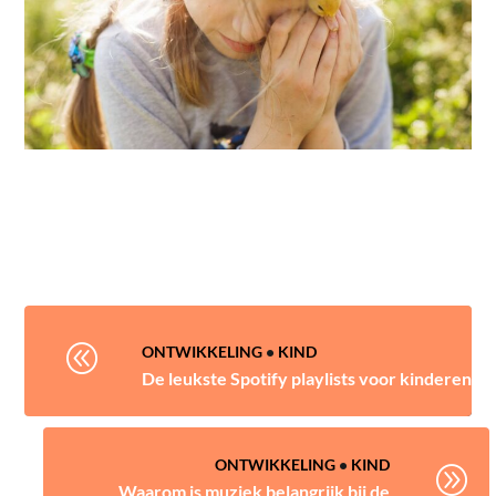
@
ONTWIKKELING
•
KIND
De leukste Spotify playlists voor kinderen
ONTWIKKELING
•
KIND
A
Waarom is muziek belangrijk bij de