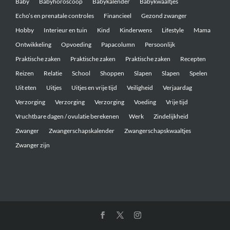
Baby
Babyhoroscoop
Babykalender
Babykwaaltjes
Echo’s en prenatale controles
Financieel
Gezond zwanger
Hobby
Interieur en tuin
Kind
Kinderwens
Lifestyle
Mama
Ontwikkeling
Opvoeding
Papacolumn
Persoonlijk
Praktische zaken
Praktische zaken
Praktische zaken
Recepten
Reizen
Relatie
School
Shoppen
Slapen
Slapen
Spelen
Uit eten
Uitjes
Uitjes en vrije tijd
Veiligheid
Verjaardag
Verzorging
Verzorging
Verzorging
Voeding
Vrije tijd
Vruchtbare dagen / ovulatie berekenen
Werk
Zindelijkheid
Zwanger
Zwangerschapskalender
Zwangerschapskwaaltjes
Zwanger zijn