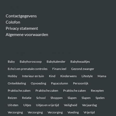
Algemeen
Contactgegevens
Colofon
Privacy statement
Algemene voorwaarden
Belangrijke onderwerpen
Baby
Babyhoroscoop
Babykalender
Babykwaaltjes
Echo’s en prenatale controles
Financieel
Gezond zwanger
Hobby
Interieur en tuin
Kind
Kinderwens
Lifestyle
Mama
Ontwikkeling
Opvoeding
Papacolumn
Persoonlijk
Praktische zaken
Praktische zaken
Praktische zaken
Recepten
Reizen
Relatie
School
Shoppen
Slapen
Slapen
Spelen
Uit eten
Uitjes
Uitjes en vrije tijd
Veiligheid
Verjaardag
Verzorging
Verzorging
Verzorging
Voeding
Vrije tijd