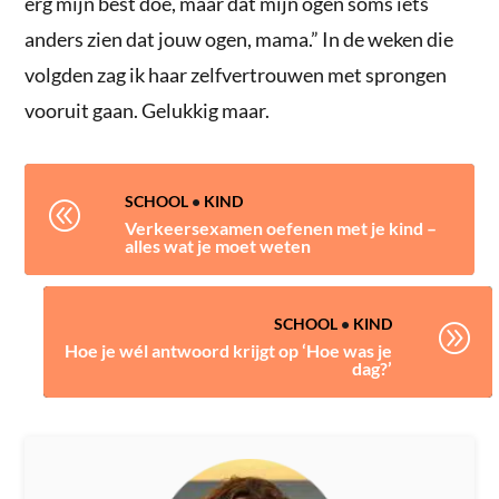
erg mijn best doe, maar dat mijn ogen soms iets
anders zien dat jouw ogen, mama.” In de weken die
volgden zag ik haar zelfvertrouwen met sprongen
vooruit gaan. Gelukkig maar.
SCHOOL
•
KIND
@
Verkeersexamen oefenen met je kind –
alles wat je moet weten
SCHOOL
•
KIND
A
Hoe je wél antwoord krijgt op ‘Hoe was je
dag?’