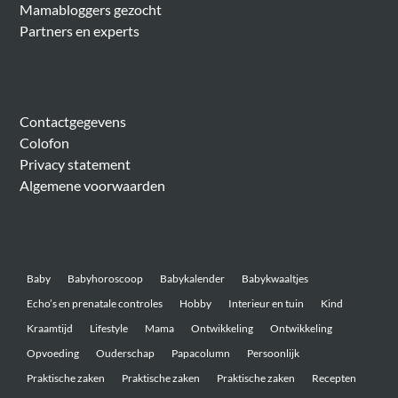
Mamabloggers gezocht
Partners en experts
Algemeen
Contactgegevens
Colofon
Privacy statement
Algemene voorwaarden
Belangrijke onderwerpen
Baby
Babyhoroscoop
Babykalender
Babykwaaltjes
Echo’s en prenatale controles
Hobby
Interieur en tuin
Kind
Kraamtijd
Lifestyle
Mama
Ontwikkeling
Ontwikkeling
Opvoeding
Ouderschap
Papacolumn
Persoonlijk
Praktische zaken
Praktische zaken
Praktische zaken
Recepten