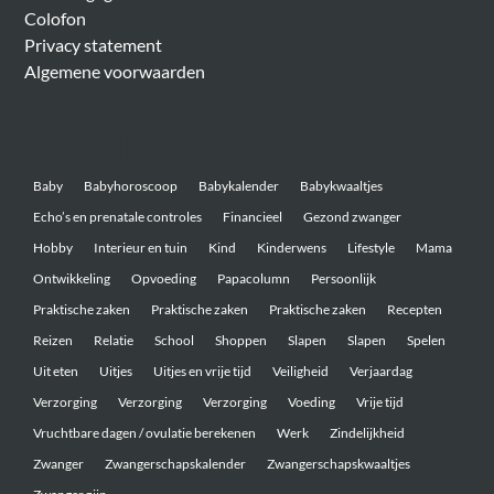
Colofon
Privacy statement
Algemene voorwaarden
Belangrijke onderwerpen
Baby
Babyhoroscoop
Babykalender
Babykwaaltjes
Echo’s en prenatale controles
Financieel
Gezond zwanger
Hobby
Interieur en tuin
Kind
Kinderwens
Lifestyle
Mama
Ontwikkeling
Opvoeding
Papacolumn
Persoonlijk
Praktische zaken
Praktische zaken
Praktische zaken
Recepten
Reizen
Relatie
School
Shoppen
Slapen
Slapen
Spelen
Uit eten
Uitjes
Uitjes en vrije tijd
Veiligheid
Verjaardag
Verzorging
Verzorging
Verzorging
Voeding
Vrije tijd
Vruchtbare dagen / ovulatie berekenen
Werk
Zindelijkheid
Zwanger
Zwangerschapskalender
Zwangerschapskwaaltjes