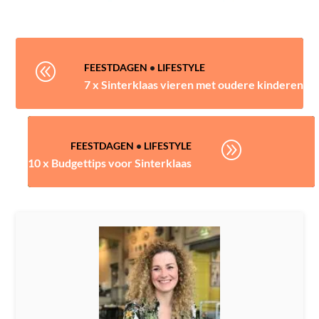
@
FEESTDAGEN
•
LIFESTYLE
7 x Sinterklaas vieren met oudere kinderen
A
FEESTDAGEN
•
LIFESTYLE
10 x Budgettips voor Sinterklaas