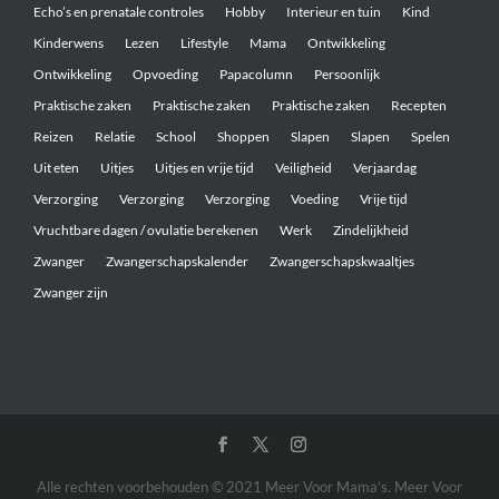
Echo’s en prenatale controles
Hobby
Interieur en tuin
Kind
Kinderwens
Lezen
Lifestyle
Mama
Ontwikkeling
Ontwikkeling
Opvoeding
Papacolumn
Persoonlijk
Praktische zaken
Praktische zaken
Praktische zaken
Recepten
Reizen
Relatie
School
Shoppen
Slapen
Slapen
Spelen
Uit eten
Uitjes
Uitjes en vrije tijd
Veiligheid
Verjaardag
Verzorging
Verzorging
Verzorging
Voeding
Vrije tijd
Vruchtbare dagen / ovulatie berekenen
Werk
Zindelijkheid
Zwanger
Zwangerschapskalender
Zwangerschapskwaaltjes
Zwanger zijn
Alle rechten voorbehouden © 2021 Meer Voor Mama’s. Meer Voor