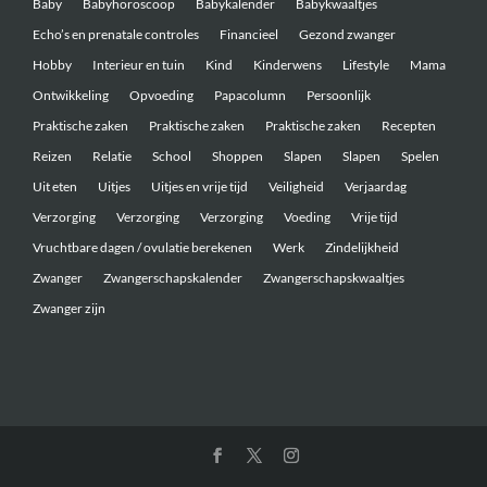
Baby
Babyhoroscoop
Babykalender
Babykwaaltjes
Echo’s en prenatale controles
Financieel
Gezond zwanger
Hobby
Interieur en tuin
Kind
Kinderwens
Lifestyle
Mama
Ontwikkeling
Opvoeding
Papacolumn
Persoonlijk
Praktische zaken
Praktische zaken
Praktische zaken
Recepten
Reizen
Relatie
School
Shoppen
Slapen
Slapen
Spelen
Uit eten
Uitjes
Uitjes en vrije tijd
Veiligheid
Verjaardag
Verzorging
Verzorging
Verzorging
Voeding
Vrije tijd
Vruchtbare dagen / ovulatie berekenen
Werk
Zindelijkheid
Zwanger
Zwangerschapskalender
Zwangerschapskwaaltjes
Zwanger zijn