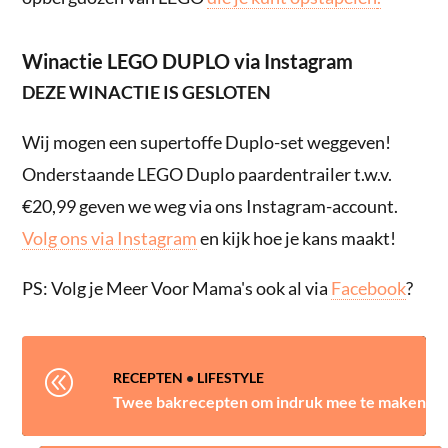
Winactie LEGO DUPLO via Instagram
DEZE WINACTIE IS GESLOTEN
Wij mogen een supertoffe Duplo-set weggeven!
Onderstaande LEGO Duplo paardentrailer t.w.v.
€20,99 geven we weg via ons Instagram-account.
Volg ons via Instagram
en kijk hoe je kans maakt!
PS: Volg je Meer Voor Mama's ook al via
Facebook
?
@
RECEPTEN
•
LIFESTYLE
Twee bakrecepten om indruk mee te maken