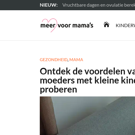
Vruchtbare dagen en ovulatie ber
Lees meer

KINDER
GEZONDHEID
,
MAMA
Ontdek de voordelen v
moeders met kleine kin
proberen