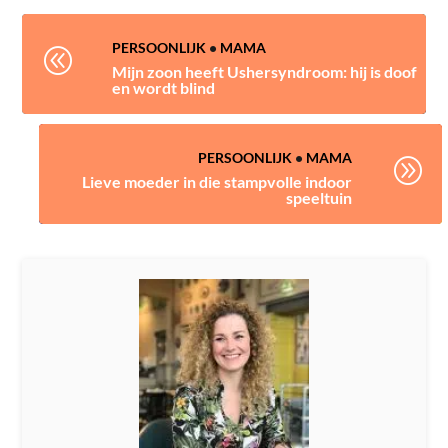
PERSOONLIJK
•
MAMA
@
Mijn zoon heeft Ushersyndroom: hij is doof
en wordt blind
PERSOONLIJK
•
MAMA
A
Lieve moeder in die stampvolle indoor
speeltuin