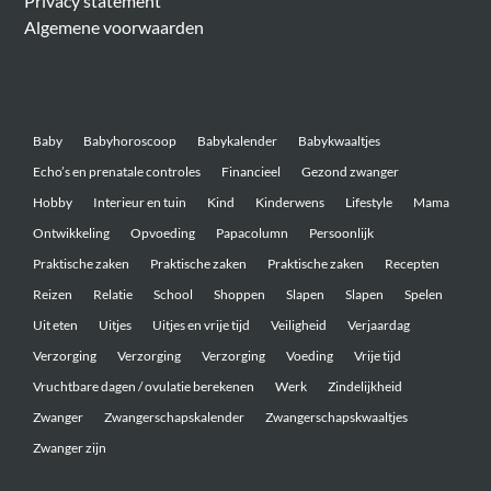
Privacy statement
Algemene voorwaarden
Belangrijke onderwerpen
Baby
Babyhoroscoop
Babykalender
Babykwaaltjes
Echo’s en prenatale controles
Financieel
Gezond zwanger
Hobby
Interieur en tuin
Kind
Kinderwens
Lifestyle
Mama
Ontwikkeling
Opvoeding
Papacolumn
Persoonlijk
Praktische zaken
Praktische zaken
Praktische zaken
Recepten
Reizen
Relatie
School
Shoppen
Slapen
Slapen
Spelen
Uit eten
Uitjes
Uitjes en vrije tijd
Veiligheid
Verjaardag
Verzorging
Verzorging
Verzorging
Voeding
Vrije tijd
Vruchtbare dagen / ovulatie berekenen
Werk
Zindelijkheid
Zwanger
Zwangerschapskalender
Zwangerschapskwaaltjes
Zwanger zijn