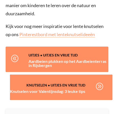
manier om kinderen te leren over de natuur en
duurzaamheid.
Kijk voor nog meer inspiratie voor lente knutselen
op ons
Pinterestbord met lenteknutselideeën
UITJES
•
UITJES EN VRIJE TIJD
@
Aardbeien plukken op het Aardbeienterras
in Rijsbergen
A
KNUTSELEN
•
UITJES EN VRIJE TIJD
Knutselen voor Valentijnsdag: 3 leuke tips