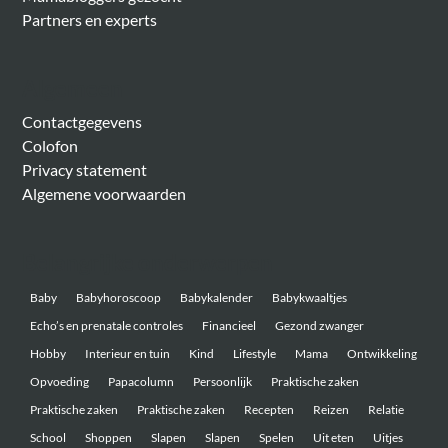
Partners en experts
Algemeen
Contactgegevens
Colofon
Privacy statement
Algemene voorwaarden
Belangrijke onderwerpen
Baby
Babyhoroscoop
Babykalender
Babykwaaltjes
Echo’s en prenatale controles
Financieel
Gezond zwanger
Hobby
Interieur en tuin
Kind
Lifestyle
Mama
Ontwikkeling
Opvoeding
Papacolumn
Persoonlijk
Praktische zaken
Praktische zaken
Praktische zaken
Recepten
Reizen
Relatie
School
Shoppen
Slapen
Slapen
Spelen
Uit eten
Uitjes