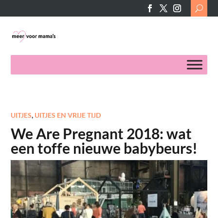
Search
for:
UITJES
,
UITJES EN VRIJE TIJD
We Are Pregnant 2018: wat
een toffe nieuwe babybeurs!