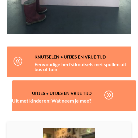
KNUTSELEN
•
UITJES EN VRIJE TIJD
@
Eenvoudige herfstknutsels met spullen uit
bos of tuin
A
UITJES
•
UITJES EN VRIJE TIJD
Uit met kinderen: Wat neem je mee?