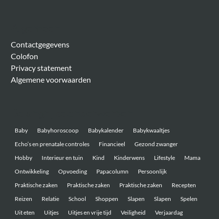
Algemeen
Contactgegevens
Colofon
Privacy statement
Algemene voorwaarden
Belangrijke onderwerpen
Baby
Babyhoroscoop
Babykalender
Babykwaaltjes
Echo’s en prenatale controles
Financieel
Gezond zwanger
Hobby
Interieur en tuin
Kind
Kinderwens
Lifestyle
Mama
Ontwikkeling
Opvoeding
Papacolumn
Persoonlijk
Praktische zaken
Praktische zaken
Praktische zaken
Recepten
Reizen
Relatie
School
Shoppen
Slapen
Slapen
Spelen
Uit eten
Uitjes
Uitjes en vrije tijd
Veiligheid
Verjaardag