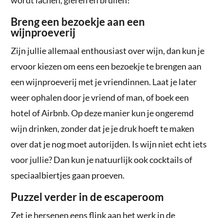
Breng een bezoekje aan een
wijnproeverij
Zijn jullie allemaal enthousiast over wijn, dan kun je
ervoor kiezen om eens een bezoekje te brengen aan
een wijnproeverij met je vriendinnen. Laat je later
weer ophalen door je vriend of man, of boek een
hotel of Airbnb. Op deze manier kun je ongeremd
wijn drinken, zonder dat je je druk hoeft te maken
over dat je nog moet autorijden. Is wijn niet echt iets
voor jullie? Dan kun je natuurlijk ook cocktails of
speciaalbiertjes gaan proeven.
Puzzel verder in de escaperoom
Zet je hersenen eens flink aan het werk in de