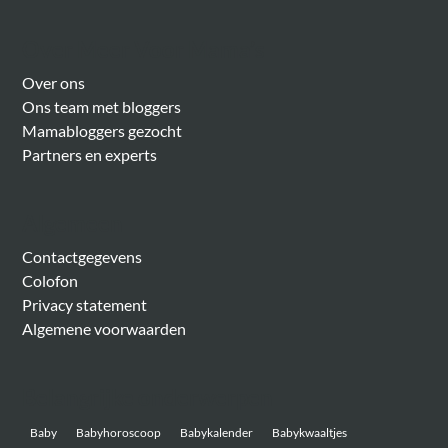
Over Meer Voor Mama’s
Over ons
Ons team met bloggers
Mamabloggers gezocht
Partners en experts
Algemeen
Contactgegevens
Colofon
Privacy statement
Algemene voorwaarden
Belangrijke onderwerpen
Baby
Babyhoroscoop
Babykalender
Babykwaaltjes