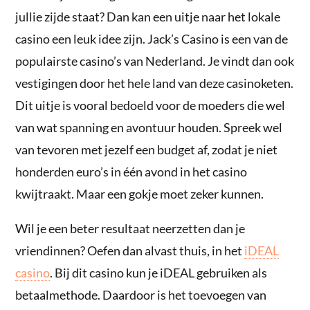
jullie zijde staat? Dan kan een uitje naar het lokale
casino een leuk idee zijn. Jack’s Casino is een van de
populairste casino’s van Nederland. Je vindt dan ook
vestigingen door het hele land van deze casinoketen.
Dit uitje is vooral bedoeld voor de moeders die wel
van wat spanning en avontuur houden. Spreek wel
van tevoren met jezelf een budget af, zodat je niet
honderden euro’s in één avond in het casino
kwijtraakt. Maar een gokje moet zeker kunnen.
Wil je een beter resultaat neerzetten dan je
vriendinnen? Oefen dan alvast thuis, in het
iDEAL
casino
. Bij dit casino kun je iDEAL gebruiken als
betaalmethode. Daardoor is het toevoegen van