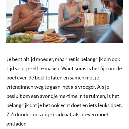
Je bent altijd moeder, maar het is belangrijk om ook
tijd voor jezelf te maken. Want soms is het fijn om de
boel even de boel te laten en samen met je
vriendinnen weg te gaan, net als vroeger. Als je
besluit om een avondje me-time in te ruimen, is het
belangrijk dat je het ook echt doet en iets leuks doet.
Zo’n kinderloos uitje is ideaal, als je even moet
ontladen.