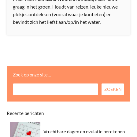
graag in het groen. Houdt van reizen, leuke nieuwe
plekjes ontdekken (vooral waar je kunt eten) en
bevindt zich het liefst aan/op/in het water.
Zoek op onze site…
Recente berichten
Vruchtbare dagen en ovulatie berekenen