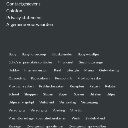
Contactgegevens
Colofon
Privacy statement
Algemene voorwaarden
Belangrijke onderwerpen
Baby
Babyhoroscoop
Babykalender
Babykwaaltjes
Echo’s en prenatale controles
Financieel
Gezond zwanger
Hobby
Interieur en tuin
Kind
Lifestyle
Mama
Ontwikkeling
Opvoeding
Papacolumn
Persoonlijk
Praktische zaken
Praktische zaken
Praktische zaken
Recepten
Reizen
Relatie
School
Shoppen
Slapen
Slapen
Spelen
Uit eten
Uitjes
Uitjes en vrije tijd
Veiligheid
Verjaardag
Verzorging
Verzorging
Verzorging
Voeding
Vrije tijd
Vruchtbare dagen / ovulatie berekenen
Werk
Zindelijkheid
Zwanger
Zwangerschapskalender
Zwangerschapskwaaltjes