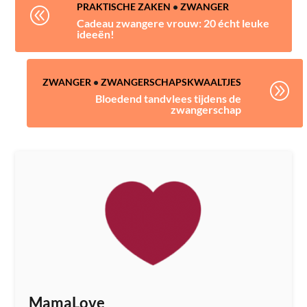
PRAKTISCHE ZAKEN
•
ZWANGER
@
Cadeau zwangere vrouw: 20 écht leuke
ideeën!
ZWANGER
•
ZWANGERSCHAPSKWAALTJES
A
Bloedend tandvlees tijdens de
zwangerschap
MamaLove