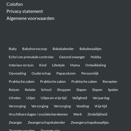
Colofon
Privacy statement
Algemene voorwaarden
Belangrijke onderwerpen
Baby
Babyhoroscoop
Babykalender
Babykwaaltjes
Echo’s en prenatale controles
Gezond zwanger
Hobby
Interieur en tuin
Kind
Lifestyle
Mama
Ontwikkeling
Opvoeding
Ouderschap
Papacolumn
Persoonlijk
Praktische zaken
Praktische zaken
Praktische zaken
Recepten
Reizen
Relatie
School
Shoppen
Slapen
Slapen
Spelen
Uit eten
Uitjes
Uitjes en vrije tijd
Veiligheid
Verjaardag
Verzorging
Verzorging
Verzorging
Voeding
Vrije tijd
Vruchtbare dagen / ovulatie berekenen
Werk
Zindelijkheid
Zwanger
Zwangerschapskalender
Zwangerschapskwaaltjes
Zwanger worden
Zwanger zijn