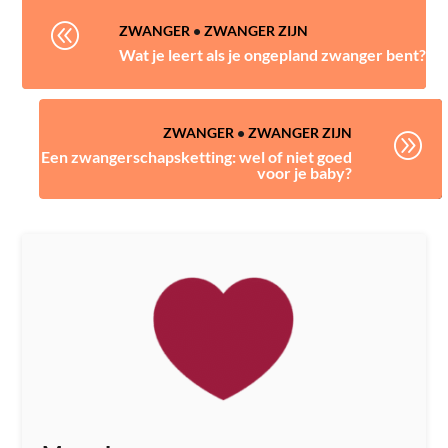
@
ZWANGER
•
ZWANGER ZIJN
Wat je leert als je ongepland zwanger bent?
ZWANGER
•
ZWANGER ZIJN
A
Een zwangerschapsketting: wel of niet goed
voor je baby?