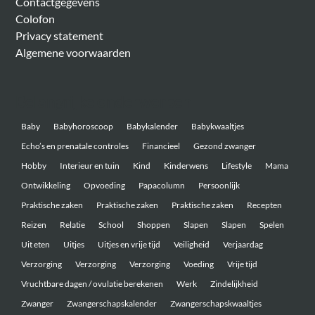
Contactgegevens
Colofon
Privacy statement
Algemene voorwaarden
Belangrijke onderwerpen
Baby
Babyhoroscoop
Babykalender
Babykwaaltjes
Echo’s en prenatale controles
Financieel
Gezond zwanger
Hobby
Interieur en tuin
Kind
Kinderwens
Lifestyle
Mama
Ontwikkeling
Opvoeding
Papacolumn
Persoonlijk
Praktische zaken
Praktische zaken
Praktische zaken
Recepten
Reizen
Relatie
School
Shoppen
Slapen
Slapen
Spelen
Uit eten
Uitjes
Uitjes en vrije tijd
Veiligheid
Verjaardag
Verzorging
Verzorging
Verzorging
Voeding
Vrije tijd
Vruchtbare dagen / ovulatie berekenen
Werk
Zindelijkheid
Zwanger
Zwangerschapskalender
Zwangerschapskwaaltjes