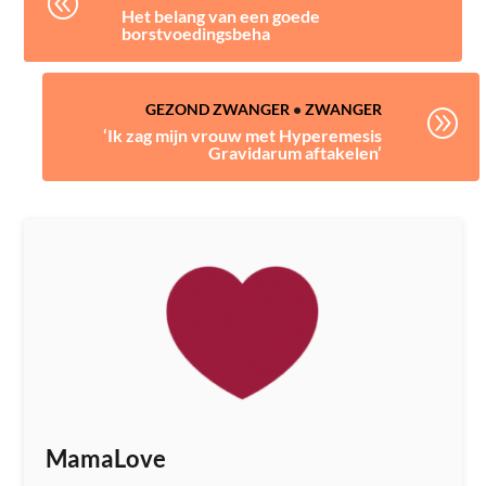
@
Het belang van een goede
borstvoedingsbeha
GEZOND ZWANGER
•
ZWANGER
A
‘Ik zag mijn vrouw met Hyperemesis
Gravidarum aftakelen’
MamaLove