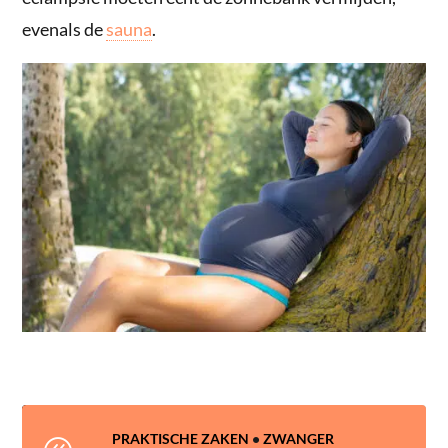
evenals de
sauna
.
PRAKTISCHE ZAKEN
•
ZWANGER