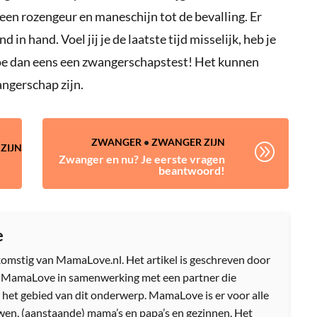
en rozengeur en maneschijn tot de bevalling. Er
 hand. Voel jij je de laatste tijd misselijk, heb je
Doe dan eens een zwangerschapstest! Het kunnen
ngerschap zijn.
ZWANGER
•
ZWANGER ZIJN
A
ZIJN
Zwanger en nu? Je eerste vragen
beantwoord!
e
afkomstig van MamaLove.nl. Het artikel is geschreven door
n MamaLove in samenwerking met een partner die
 het gebied van dit onderwerp. MamaLove is er voor alle
en, (aanstaande) mama’s en papa’s en gezinnen. Het