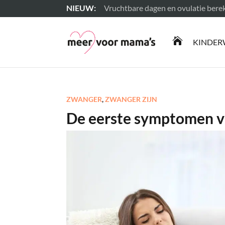
Vruchtbare dagen en ovulatie ber
Lees meer

KINDER
ZWANGER
,
ZWANGER ZIJN
De eerste symptomen v