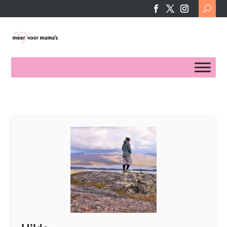
Search
for: