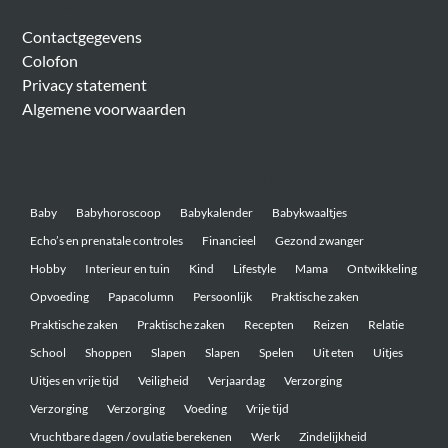
Algemeen
Contactgegevens
Colofon
Privacy statement
Algemene voorwaarden
Belangrijke onderwerpen
Baby
Babyhoroscoop
Babykalender
Babykwaaltjes
Echo’s en prenatale controles
Financieel
Gezond zwanger
Hobby
Interieur en tuin
Kind
Lifestyle
Mama
Ontwikkeling
Opvoeding
Papacolumn
Persoonlijk
Praktische zaken
Praktische zaken
Praktische zaken
Recepten
Reizen
Relatie
School
Shoppen
Slapen
Slapen
Spelen
Uit eten
Uitjes
Uitjes en vrije tijd
Veiligheid
Verjaardag
Verzorging
Verzorging
Verzorging
Voeding
Vrije tijd
Vruchtbare dagen / ovulatie berekenen
Werk
Zindelijkheid