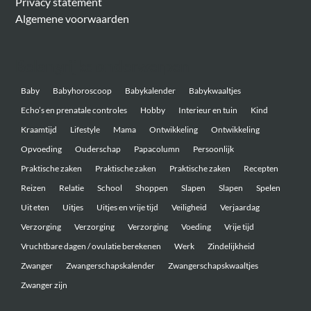
Privacy statement
Algemene voorwaarden
Belangrijke onderwerpen
Baby
Babyhoroscoop
Babykalender
Babykwaaltjes
Echo’s en prenatale controles
Hobby
Interieur en tuin
Kind
Kraamtijd
Lifestyle
Mama
Ontwikkeling
Ontwikkeling
Opvoeding
Ouderschap
Papacolumn
Persoonlijk
Praktische zaken
Praktische zaken
Praktische zaken
Recepten
Reizen
Relatie
School
Shoppen
Slapen
Slapen
Spelen
Uit eten
Uitjes
Uitjes en vrije tijd
Veiligheid
Verjaardag
Verzorging
Verzorging
Verzorging
Voeding
Vrije tijd
Vruchtbare dagen / ovulatie berekenen
Werk
Zindelijkheid
Zwanger
Zwangerschapskalender
Zwangerschapskwaaltjes
Zwanger zijn