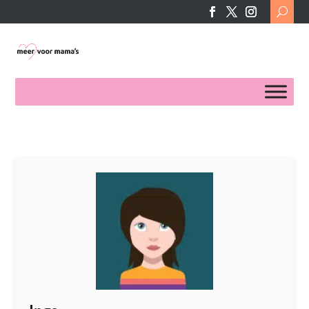
Search
for: