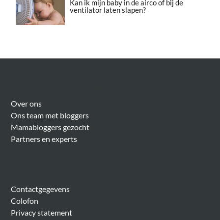
Kan ik mijn baby in de airco of bij de
ventilator laten slapen?
Over Meer Voor Mama’s
Over ons
Ons team met bloggers
Mamabloggers gezocht
Partners en experts
Algemeen
Contactgegevens
Colofon
Privacy statement