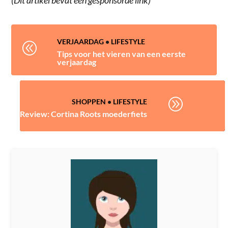
VERJAARDAG
•
LIFESTYLE
@
Tips voor het vieren van een eerste
verjaardag
A
SHOPPEN
•
LIFESTYLE
Review: Cortina Roots moederfiets