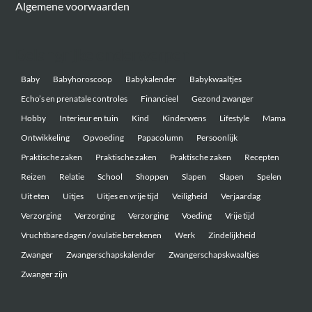
Algemene voorwaarden
Belangrijke onderwerpen
Baby
Babyhoroscoop
Babykalender
Babykwaaltjes
Echo’s en prenatale controles
Financieel
Gezond zwanger
Hobby
Interieur en tuin
Kind
Kinderwens
Lifestyle
Mama
Ontwikkeling
Opvoeding
Papacolumn
Persoonlijk
Praktische zaken
Praktische zaken
Praktische zaken
Recepten
Reizen
Relatie
School
Shoppen
Slapen
Slapen
Spelen
Uit eten
Uitjes
Uitjes en vrije tijd
Veiligheid
Verjaardag
Verzorging
Verzorging
Verzorging
Voeding
Vrije tijd
Vruchtbare dagen / ovulatie berekenen
Werk
Zindelijkheid
Zwanger
Zwangerschapskalender
Zwangerschapskwaaltjes
Zwanger zijn