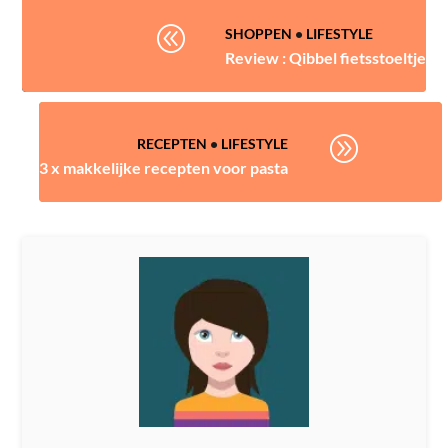
@
SHOPPEN
•
LIFESTYLE
Review : Qibbel fietsstoeltje
A
RECEPTEN
•
LIFESTYLE
3 x makkelijke recepten voor pasta