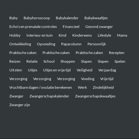
Belangrijke onderwerpen
Baby
Babyhoroscoop
Babykalender
Babykwaaltjes
Echo’s en prenatale controles
Financieel
Gezond zwanger
Hobby
Interieur en tuin
Kind
Kinderwens
Lifestyle
Mama
Ontwikkeling
Opvoeding
Papacolumn
Persoonlijk
Praktische zaken
Praktische zaken
Praktische zaken
Recepten
Reizen
Relatie
School
Shoppen
Slapen
Slapen
Spelen
Uit eten
Uitjes
Uitjes en vrije tijd
Veiligheid
Verjaardag
Verzorging
Verzorging
Verzorging
Voeding
Vrije tijd
Vruchtbare dagen / ovulatie berekenen
Werk
Zindelijkheid
Zwanger
Zwangerschapskalender
Zwangerschapskwaaltjes
Zwanger zijn