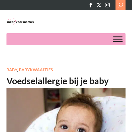
Search
for:
BABY
,
BABYKWAALTJES
Voedselallergie bij je baby