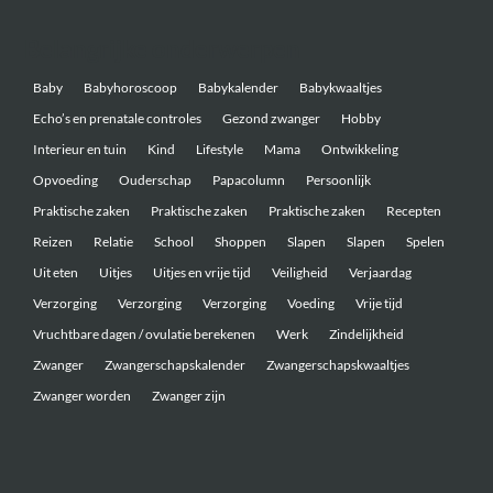
Belangrijke onderwerpen
Baby
Babyhoroscoop
Babykalender
Babykwaaltjes
Echo’s en prenatale controles
Gezond zwanger
Hobby
Interieur en tuin
Kind
Lifestyle
Mama
Ontwikkeling
Opvoeding
Ouderschap
Papacolumn
Persoonlijk
Praktische zaken
Praktische zaken
Praktische zaken
Recepten
Reizen
Relatie
School
Shoppen
Slapen
Slapen
Spelen
Uit eten
Uitjes
Uitjes en vrije tijd
Veiligheid
Verjaardag
Verzorging
Verzorging
Verzorging
Voeding
Vrije tijd
Vruchtbare dagen / ovulatie berekenen
Werk
Zindelijkheid
Zwanger
Zwangerschapskalender
Zwangerschapskwaaltjes
Zwanger worden
Zwanger zijn