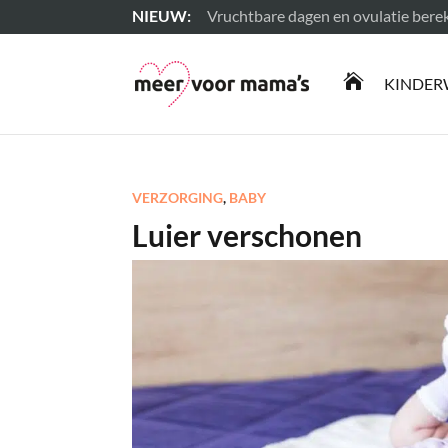
Vruchtbare dagen en ovulatie ber
Lees meer

KINDER
VERZORGING
,
BABY
Luier verschonen