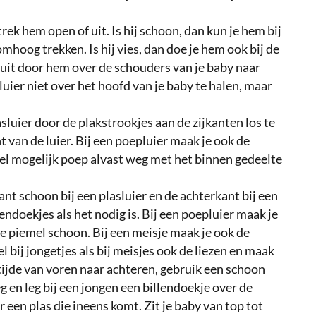
ek hem open of uit. Is hij schoon, dan kun je hem bij
hoog trekken. Is hij vies, dan doe je hem ook bij de
 uit door hem over de schouders van je baby naar
luier niet over het hoofd van je baby te halen, maar
lasluier door de plakstrookjes aan de zijkanten los te
t van de luier. Bij een poepluier maak je ook de
eel mogelijk poep alvast weg met het binnen gedeelte
nt schoon bij een plasluier en de achterkant bij een
ndoekjes als het nodig is. Bij een poepluier maak je
de piemel schoon. Bij een meisje maak je ook de
bij jongetjes als bij meisjes ook de liezen en maak
tijde van voren naar achteren, gebruik een schoon
eg en leg bij een jongen een billendoekje over de
r een plas die ineens komt. Zit je baby van top tot