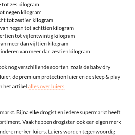
e tot zes kilogram
 tot negen kilogram
cht tot zestien kilogram
 van negen tot achttien kilogram
dertien tot vijfentwintig kilogram
van meer dan vijftien kilogram
r kinderen van meer dan zestien kilogram
ook nog verschillende soorten, zoals de baby dry
it luier, de premium protection luier en de sleep & play
in het artikel
alles over luiers
ermarkt. Bijna elke drogist en iedere supermarkt heeft
sortiment. Vaak hebben drogisten ook een eigen merk
e andere merken luiers. Luiers worden tegenwoordig