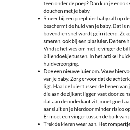
teen onder de poep? Dan kun je er ook 
douchen met je baby.
Smeer bij een poepluier babyzalf op de
beschermt de huid van je baby. Dat is n
bovendien snel wordt geïrriteerd. Zeker
smeren, ook bij een plasluier. De tere h
Vind je het vies om met je vinger de bi
billendoekje tussen. In het artikel huid
huidverzorging.
Doe een nieuwe luier om. Vouw hiervoor
van je baby. Zorg ervoor dat de achterk
ligt. Haal de luier tussen de benen va
die aan de zijkant liggen vast door ze 
dat aan de onderkant zit, moet goed aa
aansluit en je hierdoor minder risico op
Er moet een vinger tussen de buik van j
Trek de kleren weer aan. Het rompertj