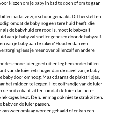
voor kiezen om je baby in bad te doen of om te gaan
 billen nadat ze zijn schoongemaakt. Dit herstelt en
odig, omdat de baby nog een tere huid heeft, die
 als de babyhuid erg rood is, moet je babyzalf
uid van je baby zal sneller genezen door de babyzalf.
llen van je baby aan te raken? Houd er dan een
verzorging lees je meer over billenzalf en andere
 de schone luier goed uit en leg hem onder billen
ant van de luier iets hoger dan de navel van je baby
n je baby door omhoog. Maak daarna de plakstripjes,
naar het midden te leggen. Het golfrandje van de luier
n de buitenkant zitten, omdat de luier dan beter
 lekkages hebt. De luier mag ook niet te strak zitten.
e baby en de luier passen.
e kan weer omlaag worden gehaald of er kan een