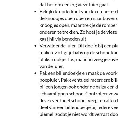
dat het om een erg vieze luier gaat
Bekijk de onderkant van de romper en tr
de knoopjes open doen en naar boven om
knoopjes open, maar trek je de romper
onderen te trekken. Zo hoef je de vieze 
gaat hij via beneden uit.
Verwijder de luier. Dit doe je bij een p
maken. Zo ligt je baby op de schone kan
plakstrookjes los, maar nu veeg je zov
van de luier.
Pak een billendoekje en maak de voorka
poepluier. Pak eventueel meerdere bille
bij een jongen ook onder de balzak en 
schaamlippen schoon. Controleer zowel 
deze eventueel schoon. Veeg ten allen 
deel van een billendoekje bij iedere ve
piemel, zodat je niet wordt verrast doo