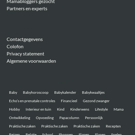
Mamabloggers gezocht
Partners en experts
Algemeen
Contactgegevens
Colofon
Privacy statement
Algemene voorwaarden
Belangrijke onderwerpen
Baby
Babyhoroscoop
Babykalender
Babykwaaltjes
Echo’s en prenatale controles
Financieel
Gezond zwanger
Hobby
Interieur en tuin
Kind
Kinderwens
Lifestyle
Mama
Ontwikkeling
Opvoeding
Papacolumn
Persoonlijk
Praktische zaken
Praktische zaken
Praktische zaken
Recepten
Reizen
Relatie
School
Shoppen
Slapen
Slapen
Spelen