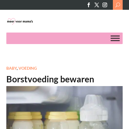
Search
for:
BABY
,
VOEDING
Borstvoeding bewaren