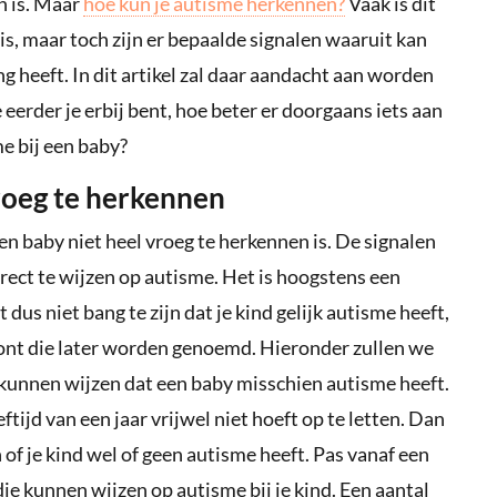
ch is. Maar
hoe kun je autisme herkennen?
Vaak is dit
 is, maar toch zijn er bepaalde signalen waaruit kan
ing heeft. In dit artikel zal daar aandacht aan worden
eerder je erbij bent, hoe beter er doorgaans iets aan
e bij een baby?
vroeg te herkennen
een baby niet heel vroeg te herkennen is. De signalen
rect te wijzen op autisme. Het is hoogstens een
t dus niet bang te zijn dat je kind gelijk autisme heeft,
toont die later worden genoemd. Hieronder zullen we
 kunnen wijzen dat een baby misschien autisme heeft.
eftijd van een jaar vrijwel niet hoeft op te letten. Dan
 of je kind wel of geen autisme heeft. Pas vanaf een
ie kunnen wijzen op autisme bij je kind. Een aantal