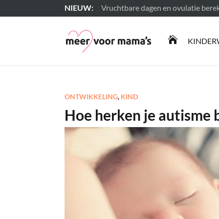
Vruchtbare dagen en ovulatie ber
Lees meer

KINDER
ONTWIKKELING
,
KIND
Hoe herken je autisme b