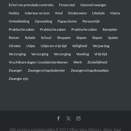
Echo’s en prenatale controles
Financieel
Gezond zwanger
Hobby
Interieur en tuin
Kind
Kinderwens
Lifestyle
Mama
Ontwikkeling
Opvoeding
Papacolumn
Persoonlijk
Praktische zaken
Praktische zaken
Praktische zaken
Recepten
Reizen
Relatie
School
Shoppen
Slapen
Slapen
Spelen
Uit eten
Uitjes
Uitjes en vrije tijd
Veiligheid
Verjaardag
Verzorging
Verzorging
Verzorging
Voeding
Vrije tijd
Vruchtbare dagen / ovulatie berekenen
Werk
Zindelijkheid
Zwanger
Zwangerschapskalender
Zwangerschapskwaaltjes
Zwanger zijn
Alle rechten voorbehouden © 2021 Meer Voor Mama’s. Meer Voor