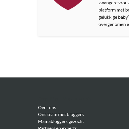
zwangere vrouw
platform met b
gelukkige baby’
overgenomen e
Over Meer Voor Mama’s
Over ons
Ons team met bloggers
Mamabloggers gezocht
Partners en experts