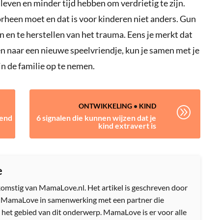
even en minder tijd hebben om verdrietig te zijn.
heen moet en dat is voor kinderen niet anders. Gun
en en te herstellen van het trauma. Eens je merkt dat
en naar een nieuwe speelvriendje, kun je samen met je
n de familie op te nemen.
ONTWIKKELING
•
KIND
A
nend
6 signalen die kunnen wijzen dat je
kind extravert is
e
afkomstig van MamaLove.nl. Het artikel is geschreven door
n MamaLove in samenwerking met een partner die
 het gebied van dit onderwerp. MamaLove is er voor alle