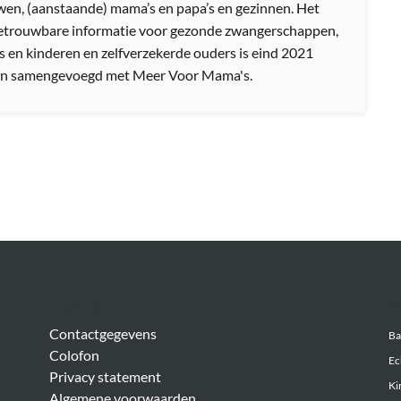
en, (aanstaande) mama’s en papa’s en gezinnen. Het
etrouwbare informatie voor gezonde zwangerschappen,
s en kinderen en zelfverzekerde ouders is eind 2021
n samengevoegd met Meer Voor Mama's.
Algemeen
Be
Contactgegevens
Ba
Colofon
Ec
Privacy statement
Ki
Algemene voorwaarden