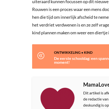
uiteraard kunnen focussen op dit nieuwe l
Rouwen is een proces waar een mens door
hen die tijd om innerlijk afscheid te nem
het verdriet verdwenen is en ze zelf vrag
kind plannen maken om weer een diertje i
ONTWIKKELING
•
KIND
@
De eerste schooldag: een span
moment!
MamaLov
Dit artikel is 
de redactie va
deskundig is op