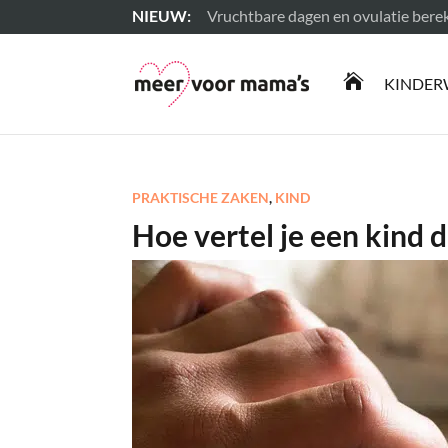
Vruchtbare dagen en ovulatie ber
Lees meer

KINDER
PRAKTISCHE ZAKEN
,
KIND
Hoe vertel je een kind d