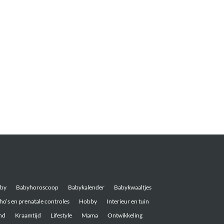
langrijke onderwerpen
by
Babyhoroscoop
Babykalender
Babykwaaltjes
ho’s en prenatale controles
Hobby
Interieur en tuin
nd
Kraamtijd
Lifestyle
Mama
Ontwikkeling