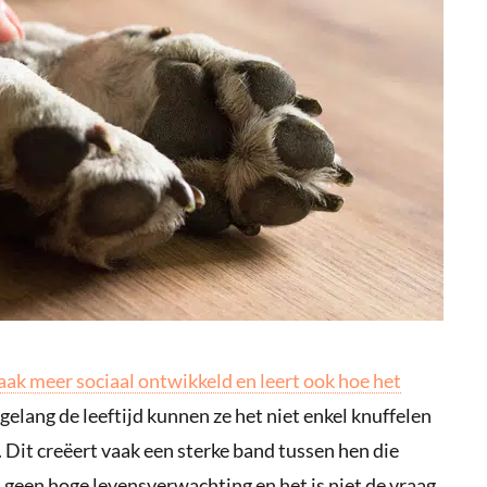
aak meer sociaal ontwikkeld en leert ook hoe het
gelang de leeftijd kunnen ze het niet enkel knuffelen
 Dit creëert vaak een sterke band tussen hen die
n geen hoge levensverwachting en het is niet de vraag