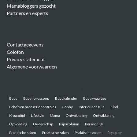
Mamabloggers gezocht
Partners en experts
Algemeen
Contactgegevens
Colofon
Privacy statement
Algemene voorwaarden
Belangrijke onderwerpen
Baby
Babyhoroscoop
Babykalender
Babykwaaltjes
Echo’s en prenatale controles
Hobby
Interieur en tuin
Kind
Kraamtijd
Lifestyle
Mama
Ontwikkeling
Ontwikkeling
Opvoeding
Ouderschap
Papacolumn
Persoonlijk
Praktische zaken
Praktische zaken
Praktische zaken
Recepten