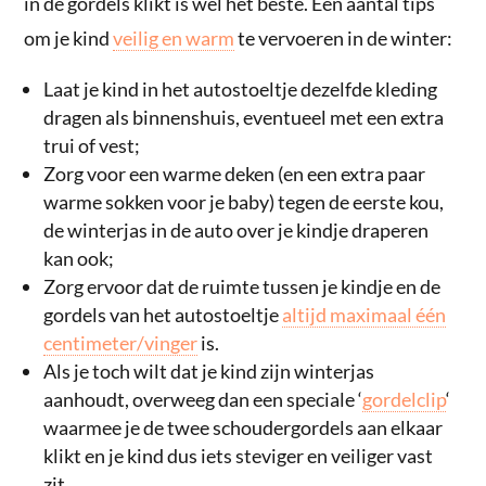
in de gordels klikt is wel het beste. Een aantal tips
om je kind
veilig en warm
te vervoeren in de winter:
Laat je kind in het autostoeltje dezelfde kleding
dragen als binnenshuis, eventueel met een extra
trui of vest;
Zorg voor een warme deken (en een extra paar
warme sokken voor je baby) tegen de eerste kou,
de winterjas in de auto over je kindje draperen
kan ook;
Zorg ervoor dat de ruimte tussen je kindje en de
gordels van het autostoeltje
altijd maximaal één
centimeter/vinger
is.
Als je toch wilt dat je kind zijn winterjas
aanhoudt, overweeg dan een speciale ‘
gordelclip
‘
waarmee je de twee schoudergordels aan elkaar
klikt en je kind dus iets steviger en veiliger vast
zit.